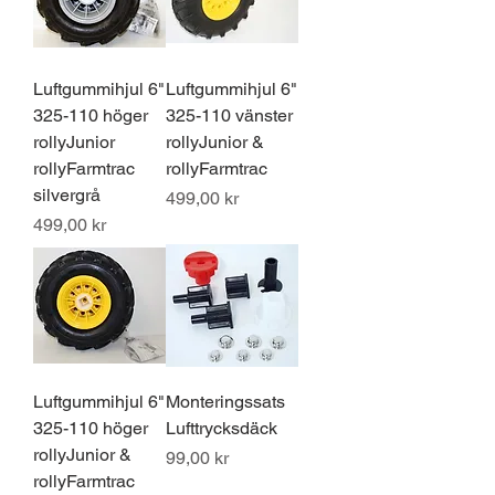
Luftgummihjul 6"
Luftgummihjul 6"
325-110 höger
325-110 vänster
rollyJunior
rollyJunior &
rollyFarmtrac
rollyFarmtrac
silvergrå
Pris
499,00 kr
Pris
499,00 kr
Luftgummihjul 6"
Monteringssats
325-110 höger
Lufttrycksdäck
rollyJunior &
Pris
99,00 kr
rollyFarmtrac