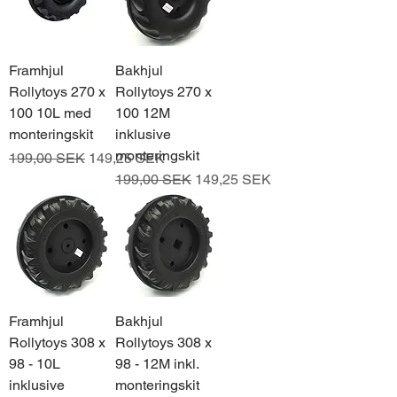
Framhjul
Bakhjul
Rollytoys 270 x
Rollytoys 270 x
100 10L med
100 12M
monteringskit
inklusive
monteringskit
Normaali hinta
Alehinta
199,00 SEK
149,25 SEK
Normaali hinta
Alehinta
199,00 SEK
149,25 SEK
Framhjul
Bakhjul
Rollytoys 308 x
Rollytoys 308 x
98 - 10L
98 - 12M inkl.
inklusive
monteringskit