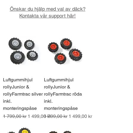
Önskar du hjälp med val av däck?
Kontakta vår support här!
Luftgummihjul
Luftgummihjul
rollyJunior &
rollyJunior &
rollyFarmtrac silver
rollyFarmtrac röda
inkl.
inkl.
monteringspåse
monteringspåse
Ordinarie pris
Reapris
Ordinarie pris
Reapris
1 799,00 kr
1 499,00 kr
1 799,00 kr
1 499,00 kr