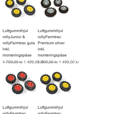
Luftgummihjul
Luftgummihjul
rollyJunior &
rollyFarmtrac
rollyFarmtrac gula
Premium silver
inkl.
inkl.
monteringspåse
monteringspåse
Ordinarie pris
Reapris
Ordinarie pris
Reapris
1 799,00 kr
1 499,00 kr
1 799,00 kr
1 499,00 kr
Luftgummihjul
Luftgummihjul
rollyFarmtrac
rollyFarmtrac