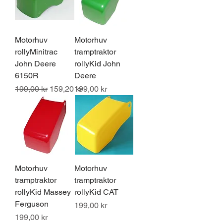
Motorhuv
Motorhuv
rollyMinitrac
tramptraktor
John Deere
rollyKid John
6150R
Deere
Ordinarie pris
Reapris
Pris
199,00 kr
159,20 kr
199,00 kr
Motorhuv
Motorhuv
tramptraktor
tramptraktor
rollyKid Massey
rollyKid CAT
Ferguson
Pris
199,00 kr
Pris
199,00 kr