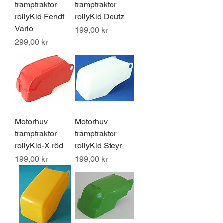
tramptraktor
tramptraktor
rollyKid Fendt
rollyKid Deutz
Vario
Pris
199,00 kr
Pris
299,00 kr
Motorhuv
Motorhuv
tramptraktor
tramptraktor
rollyKid-X röd
rollyKid Steyr
Pris
Pris
199,00 kr
199,00 kr