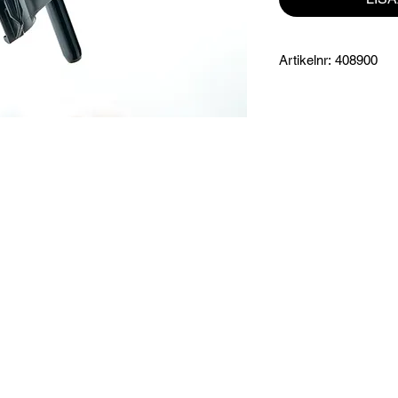
Artikelnr: 408900
Produktinformation:
Adapter som du koppla
eventuellt andra El 
Rollytoys samtliga sl
Specifikationer:
Innehåller adapter oc
t