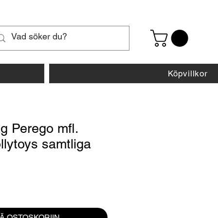
Köpvillkor
g Perego mfl.
llytoys samtliga
inta
ÄÄ OSTOSKORIIN