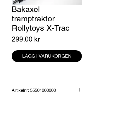
Bakaxel
tramptraktor
Rollytoys X-Trac
Pris
299,00 kr
LÄGG I VARUKORGEN
Artikelnr: 55501000000
Produktinformation:
Bakaxel som passar Rollytoys X-Trac.
Specifikationer:
Mått: 47,5 x 10 x 8,5 cm
Vikt: 0,5 kg
Leveranstid ca. 7-10 arbetsdagar