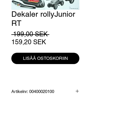
Dekaler rollyJunior
RT
Normaali
 199,00 SEK 
Alehinta
hinta
159,20 SEK
LISÄÄ OSTOSKORIIN
Artikelnr: 00400020100
Produktinformation:
Klistermärken som passar RollyJunior
RT (grön och röd)
Specifikationer:
Mått klisterark: 49 x 35 cm