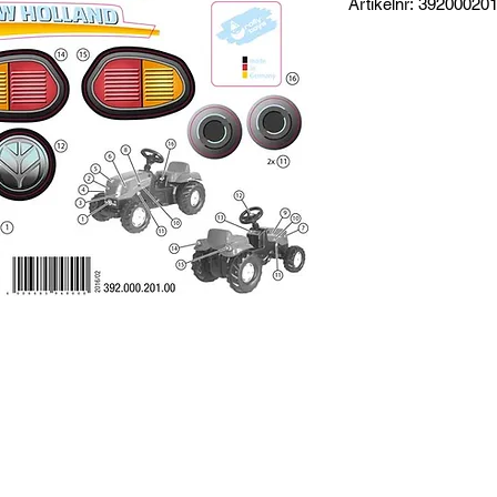
Artikelnr: 39200020
Produktinformation:
Klistermärken som p
Specifikationer:
Mått klisterark: 35 x