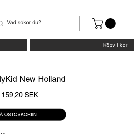
Köpvillkor
llyKid New Holland
Normaali
Alehinta
159,20 SEK
hinta
ÄÄ OSTOSKORIIN