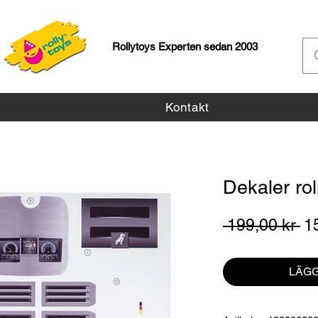
Rollytoys Experten sedan 2003
Kontakt
Dekaler ro
Or
 199,00 kr 
1
pr
LÄGG