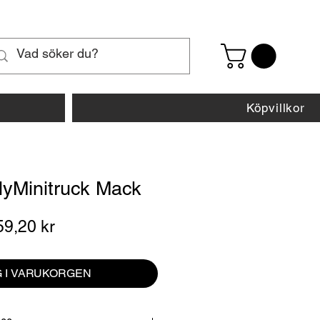
Köpvillkor
llyMinitruck Mack
dinarie
Reapris
59,20 kr
is
 I VARUKORGEN