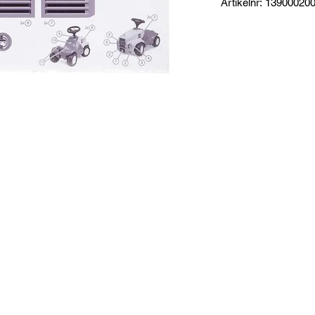
Artikelnr: 13900020
Produktinformation:
Klistermärken som p
Specifikationer:
Mått: 50 x 35 cm
t