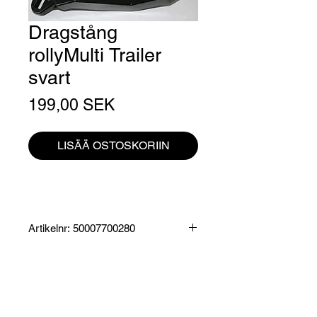
Dragstång
rollyMulti Trailer
svart
Hinta
199,00 SEK
LISÄÄ OSTOSKORIIN
Artikelnr: 50007700280
Produktinformation:
Passar släp rollyMultitrailer artikelnr.
rollyMultitrailer John Deere (125043)
samt rollyMultitrailer Fendt (125050)