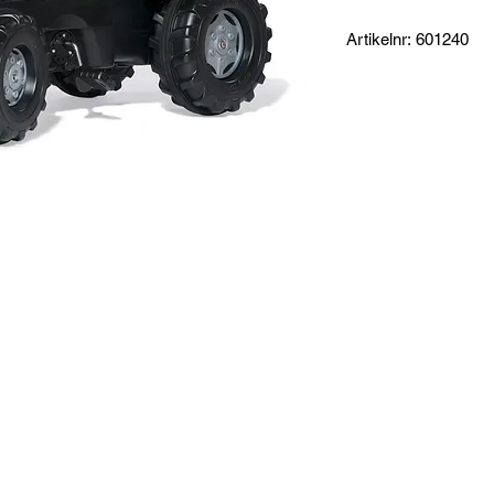
Artikelnr: 601240
Produktinformation:
Farmtrac med integrer
Öppningsbar motorhu
bak för montering av s
Specifikationer:
Mått: 106 x 60 x 53 
Totalvikt: 9,3 kg
Garanti: 3 år Rolly To
Lämplig för ålder: 3 -
Tillverkare: Rollytoys
t