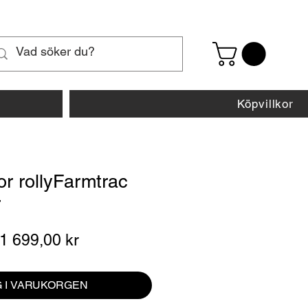
Köpvillkor
or rollyFarmtrac
r
Ordinarie
Reapris
1 699,00 kr
pris
 I VARUKORGEN