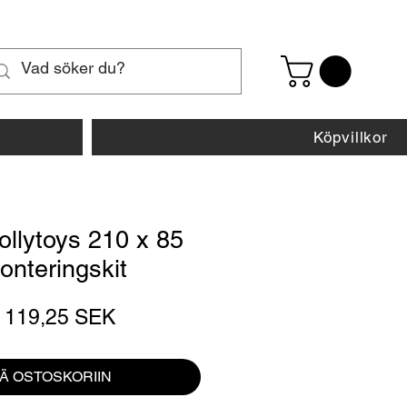
Köpvillkor
ollytoys 210 x 85
onteringskit
Normaali
Alehinta
119,25 SEK
hinta
ÄÄ OSTOSKORIIN