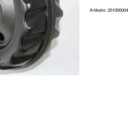
Artikelnr: 201000
Produktinformation:
Framhjul som passar
210 x 85.
Inklusive monteringsk
Specifikationer:
Mått: 210 x 8,5 cm
Vikt: 0,3 kg