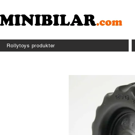
Rollytoys produkter