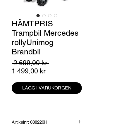
HÄMTPRIS
Trampbil Mercedes
rollyUnimog
Brandbil
Ordinarie
 2 699,00 kr 
Reapris
pris
1 499,00 kr
LÄGG I VARUKORGEN
Artikelnr: 038220H