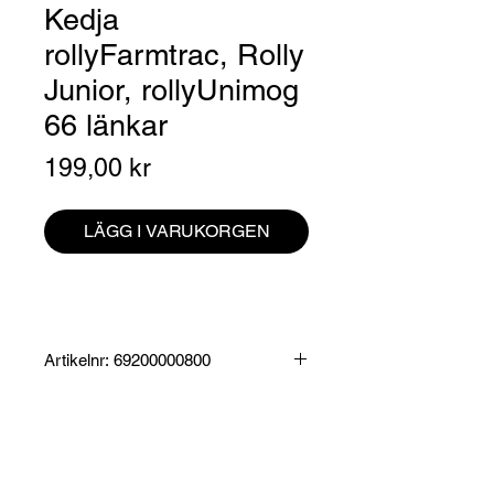
Kedja
rollyFarmtrac, Rolly
Junior, rollyUnimog
66 länkar
Pris
199,00 kr
LÄGG I VARUKORGEN
Artikelnr: 69200000800
Produktinformation:
Passar rollyFarmtrac, rollyJunior samt
rollyUnimog
Specifikationer:
66 länkar