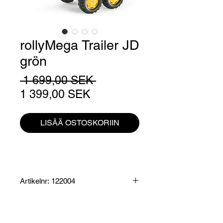
rollyMega Trailer JD
grön
Normaali
 1 699,00 SEK 
Alehinta
hinta
1 399,00 SEK
LISÄÄ OSTOSKORIIN
Artikelnr: 122004
Produktinformation:
Släp som passar följande Rollytoys
tramptraktorer: