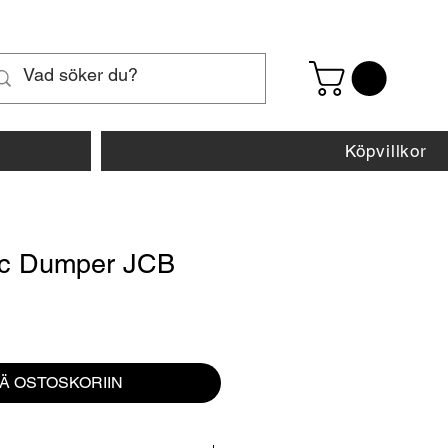
Köpvillkor
rac Dumper JCB
inta
ÄÄ OSTOSKORIIN