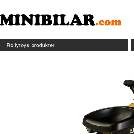
Rollytoys produkter