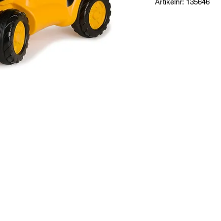
Artikelnr: 135646
Produktinformation:
Minitrac är Rollytoys
en mängd olika utföra
knäskydd, slitband p
Specifikationer:
Mått: 63 x 41 x 30 c
Totalvikt: 4,6 kg
Garanti: 3 år Rolly To
Lämplig för ålder: 1½
Tillverkare: Rollytoys
Reservdelar:
Koppling
Koppling 3-pack
t