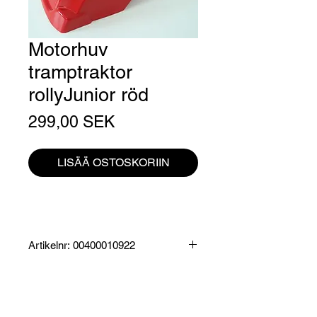
Motorhuv
tramptraktor
rollyJunior röd
Hinta
299,00 SEK
LISÄÄ OSTOSKORIIN
Artikelnr: 00400010922
Produktinformation:
Motorhuv som passar rollyJunior röd
Specifikationer: