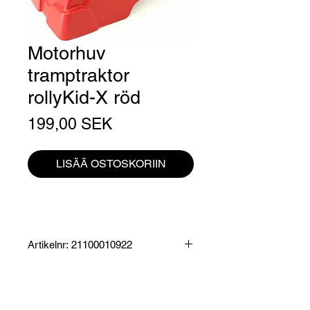
Motorhuv
tramptraktor
rollyKid-X röd
Hinta
199,00 SEK
LISÄÄ OSTOSKORIIN
Artikelnr: 21100010922
Produktinformation:
Motorhuv som passar rollyKid-X röd