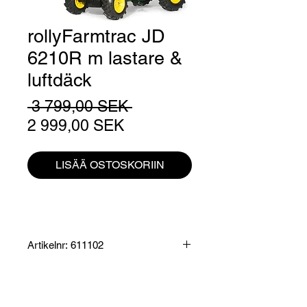
rollyFarmtrac JD
6210R m lastare &
luftdäck
Normaali
 3 799,00 SEK 
Alehinta
hinta
2 999,00 SEK
LISÄÄ OSTOSKORIIN
Artikelnr: 611102
Produktinformation:
rollyFarmtrac med integrerad och
justerbar kedjedrift. Öppningsbar