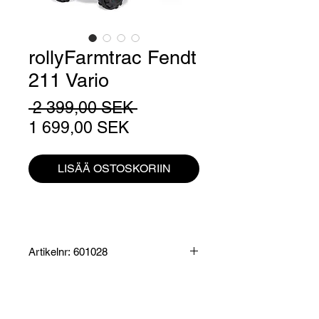
rollyFarmtrac Fendt
211 Vario
Normaali
 2 399,00 SEK 
Alehinta
hinta
1 699,00 SEK
LISÄÄ OSTOSKORIIN
Artikelnr: 601028
Produktinformation:
Farmtrac med integrerad och
justerbar kedjedrift. Öppningsbar