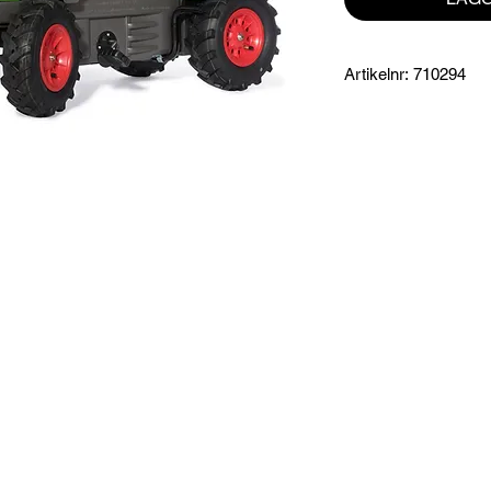
Artikelnr: 710294
Produktinformation:
Farmtrac med integrer
Öppningsbar motorhu
bak för montering av s
längd och höjdled, be
av sitsen.
Specifikationer:
Mått: 146 x 77 x 52,
Totalvikt: 21,3 kg
Frontlastare
t
Lufttrycksdäck
Garanti: 3 år Rolly To
Lämplig för ålder: 3 -
Tillverkare: Rollytoys