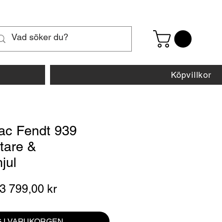
Köpvillkor
rac Fendt 939
tare &
jul
Ordinarie
Reapris
3 799,00 kr
pris
 I VARUKORGEN