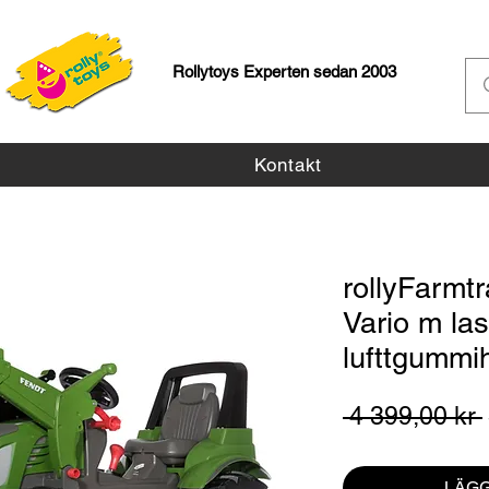
Rollytoys Experten sedan 2003
Kontakt
rollyFarmt
Vario m las
lufttgummih
 4 399,00 kr 
LÄGG