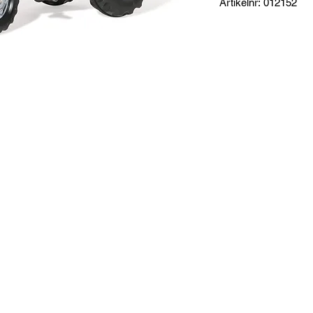
Artikelnr: 012152
Produktinformation:
RollyKid är perfekt 
integrerad och juster
motorhuv och kopplin
släp och tillbehör.
Specifikationer:
Mått: 82 x 52 x 44 c
Totalvikt: 6,1 kg
Garanti: 3 år Rolly To
Lämplig för ålder: 2½
t
Tillverkare: Rollytoys