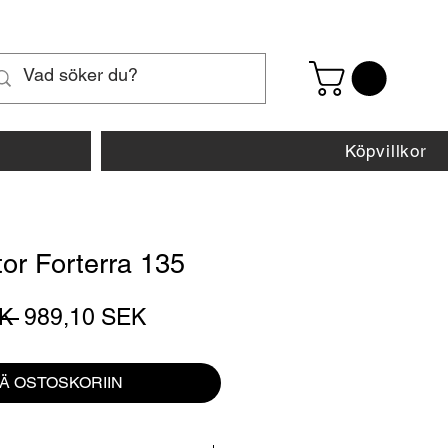
Köpvillkor
tor Forterra 135
Normaali
Alehinta
K 
989,10 SEK
hinta
ÄÄ OSTOSKORIIN