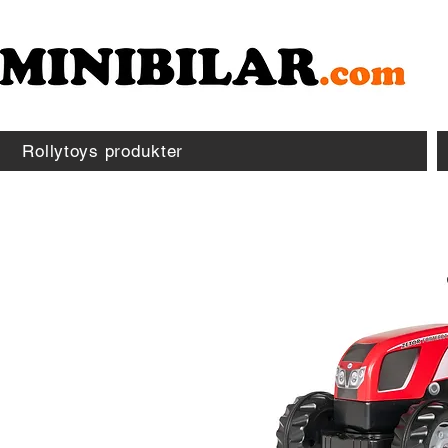
Rollytoys produkter