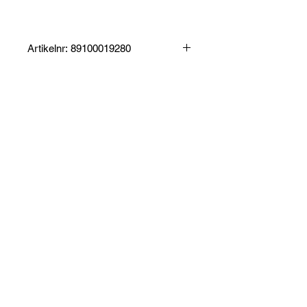
Artikelnr: 89100019280
Produktinformation:
Specifikationer:
Leveranstid ca. 7-10 arbetsdagar
Frågor? Kontakta vår support här
KONTAKTA OSS
E-post:info@minibilar.com
Tel: 0705 - 43 61 30