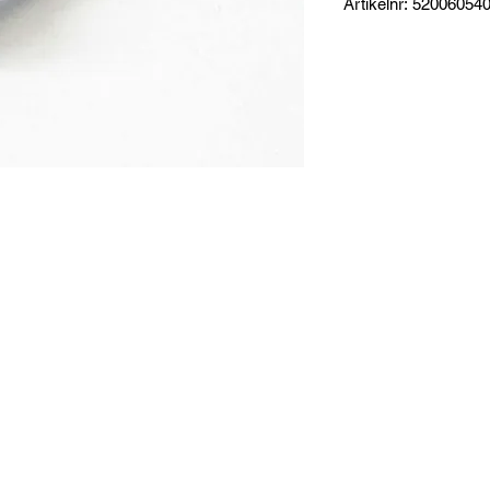
Artikelnr: 52006054
Produktinformation:
Skruv till sitsar
Specifikationer:
Mått: 5 x 40 mm
Tillverkare: Rollytoys
t