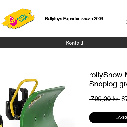
Rollytoys Experten sedan 2003
Kontakt
rollySnow 
Snöplog g
Or
 799,00 kr 
6
pr
LÄGG