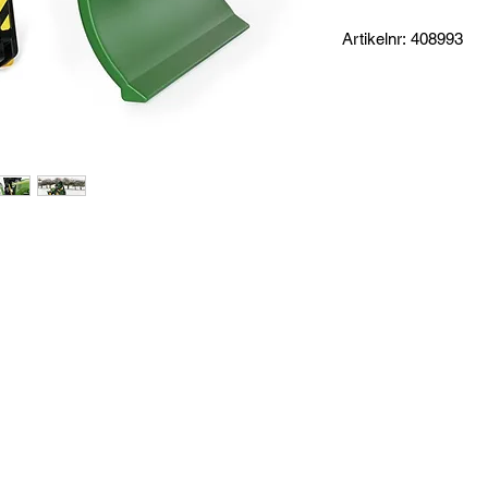
Artikelnr: 408993
Se vårt övriga Vinter
Produktinformation:
Snö & Sandplog som p
rollyFarmtrac, rollyX
Specifikationer:
Mått: 55 x 34,5 x 13
Totalvikt: 2,8 kg
Medföljer adapter för
beroende på modell.
Garanti: 3 år
Tillverkare: Rollytoys
t