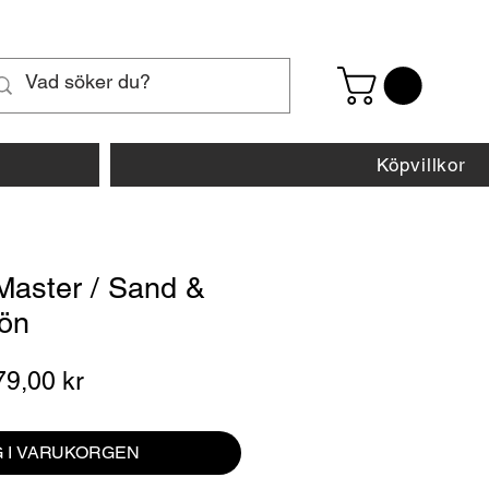
Köpvillkor
Master / Sand &
rön
dinarie
Reapris
79,00 kr
is
 I VARUKORGEN