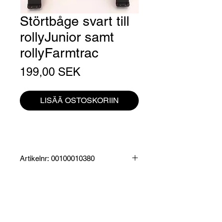
Störtbåge svart till
rollyJunior samt
rollyFarmtrac
Hinta
199,00 SEK
LISÄÄ OSTOSKORIIN
Artikelnr: 00100010380
Produktinformation:
Störtbåge svart till rollyJunior samt
rollyFarmtrac.
Specifikationer:
Mått: 37,5 x 25 x 11 cm
Leveranstid ca. 7-10 arbetsdagar