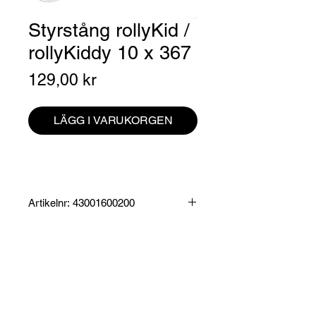
Styrstång rollyKid /
rollyKiddy 10 x 367
Pris
129,00 kr
LÄGG I VARUKORGEN
Artikelnr: 43001600200
Produktinformation:
Styrstång till rollyKid samt rollyKiddy
tramptraktorer
Specifikationer:
Mått: 36,7 x 6 x 1 cm
Leveranstid ca. 7-10 arbetsdagar
Vikt: 290 g
Frågor? Kontakta vår support här