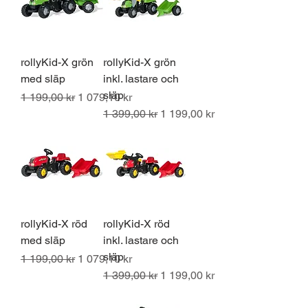
rollyKid-X grön
rollyKid-X grön
med släp
inkl. lastare och
släp
Ordinarie pris
Reapris
1 199,00 kr
1 079,10 kr
Ordinarie pris
Reapris
1 399,00 kr
1 199,00 kr
rollyKid-X röd
rollyKid-X röd
med släp
inkl. lastare och
släp
Ordinarie pris
Reapris
1 199,00 kr
1 079,10 kr
Ordinarie pris
Reapris
1 399,00 kr
1 199,00 kr