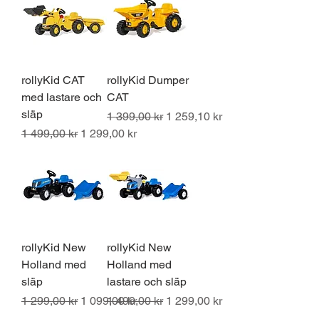
rollyKid CAT
rollyKid Dumper
med lastare och
CAT
släp
Ordinarie pris
Reapris
1 399,00 kr
1 259,10 kr
Ordinarie pris
Reapris
1 499,00 kr
1 299,00 kr
rollyKid New
rollyKid New
Holland med
Holland med
släp
lastare och släp
Ordinarie pris
Reapris
Ordinarie pris
Reapris
1 299,00 kr
1 099,00 kr
1 499,00 kr
1 299,00 kr