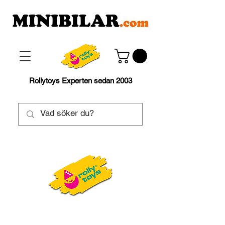
Rollytoys Experten sedan 2003
RollyKid
2½-5 år