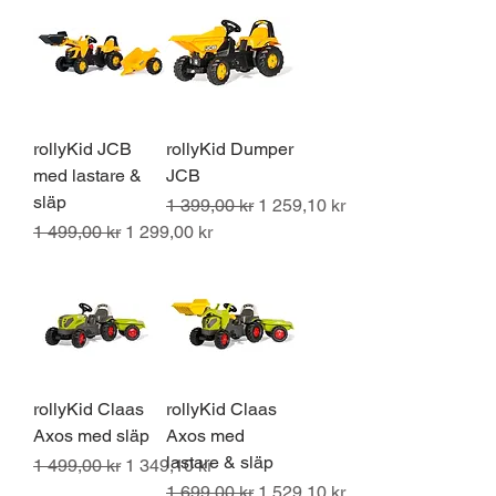
rollyKid JCB
rollyKid Dumper
med lastare &
JCB
släp
Ordinarie pris
Reapris
1 399,00 kr
1 259,10 kr
Ordinarie pris
Reapris
1 499,00 kr
1 299,00 kr
rollyKid Claas
rollyKid Claas
Axos med släp
Axos med
lastare & släp
Ordinarie pris
Reapris
1 499,00 kr
1 349,10 kr
Ordinarie pris
Reapris
1 699,00 kr
1 529,10 kr