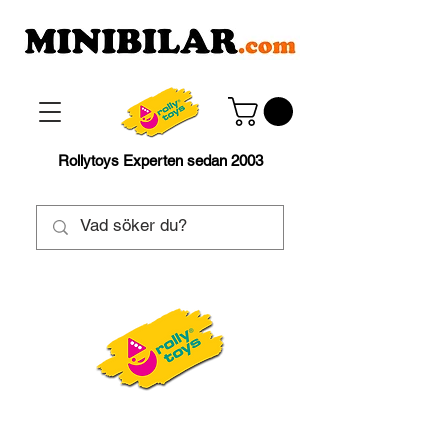
Rollytoys Experten sedan 2003
RollyKid
2½-5 år