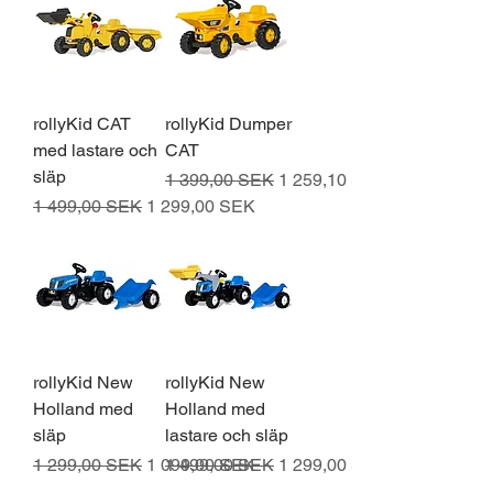
rollyKid CAT
rollyKid Dumper
med lastare och
CAT
släp
Normaali hinta
Alehinta
1 399,00 SEK
1 259,10 SEK
Normaali hinta
Alehinta
1 499,00 SEK
1 299,00 SEK
rollyKid New
rollyKid New
Holland med
Holland med
släp
lastare och släp
Normaali hinta
Alehinta
Normaali hinta
Alehinta
1 299,00 SEK
1 099,00 SEK
1 499,00 SEK
1 299,00 SEK