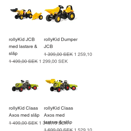
rollyKid JCB
rollyKid Dumper
med lastare &
JCB
släp
Normaali hinta
Alehinta
1 399,00 SEK
1 259,10 SEK
Normaali hinta
Alehinta
1 499,00 SEK
1 299,00 SEK
rollyKid Claas
rollyKid Claas
Axos med släp
Axos med
lastare & släp
Normaali hinta
Alehinta
1 499,00 SEK
1 349,10 SEK
Normaali hinta
Alehinta
1 699,00 SEK
1 529,10 SEK