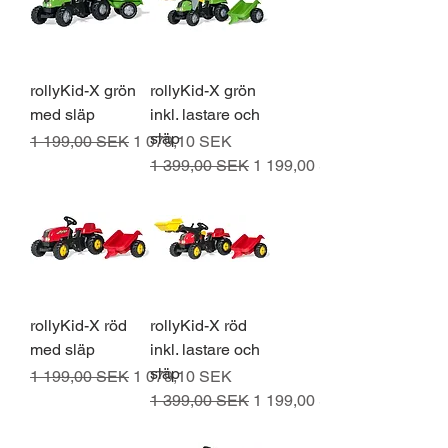
rollyKid-X grön
rollyKid-X grön
med släp
inkl. lastare och
släp
Normaali hinta
Alehinta
1 199,00 SEK
1 079,10 SEK
Normaali hinta
Alehinta
1 399,00 SEK
1 199,00 SEK
rollyKid-X röd
rollyKid-X röd
med släp
inkl. lastare och
släp
Normaali hinta
Alehinta
1 199,00 SEK
1 079,10 SEK
Normaali hinta
Alehinta
1 399,00 SEK
1 199,00 SEK