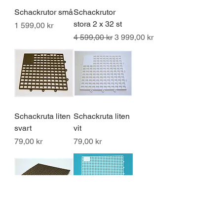
Schackrutor små
Schackrutor
stora 2 x 32 st
Pris
1 599,00 kr
Ordinarie pris
Reapris
4 599,00 kr
3 999,00 kr
Schackruta liten
Schackruta liten
svart
vit
Pris
Pris
79,00 kr
79,00 kr
Schackruta stor
Schackruta stor