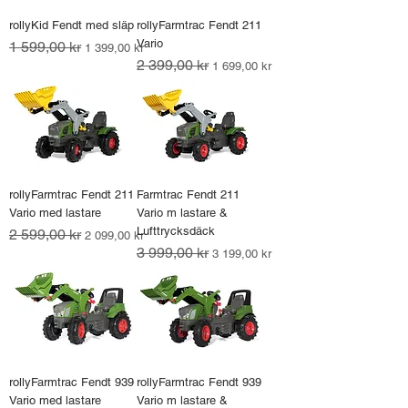
rollyKid Fendt med släp
rollyFarmtrac Fendt 211
Vario
Ordinarie pris
1 599,00 kr
Reapris
1 399,00 kr
Ordinarie pris
2 399,00 kr
Reapris
1 699,00 kr
rollyFarmtrac Fendt 211
Farmtrac Fendt 211
Vario med lastare
Vario m lastare &
Lufttrycksdäck
Ordinarie pris
2 599,00 kr
Reapris
2 099,00 kr
Ordinarie pris
3 999,00 kr
Reapris
3 199,00 kr
rollyFarmtrac Fendt 939
rollyFarmtrac Fendt 939
Vario med lastare
Vario m lastare &