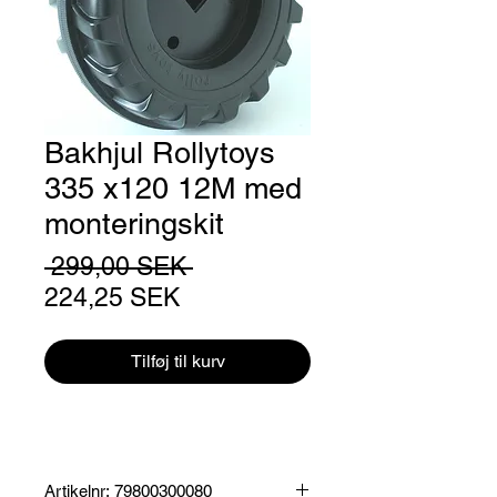
Bakhjul Rollytoys
335 x120 12M med
monteringskit
Regulær
 299,00 SEK 
Salgspris
pris
224,25 SEK
Tilføj til kurv
Artikelnr: 79800300080