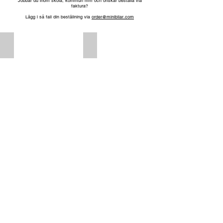
Jobbar du inom skola, kommun mm och önskar beställa via
faktura?
Lägg i så fall din beställning via
order@minibilar.com
Schackpjäser
Schackrutor
Schackpjäser
Schackrutor
KONTAKT OS