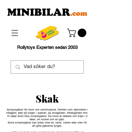
Rollytoys Experten sedan 2003
Skak
Schackpjäser för inom och utomhusbruk. Perfekt som dekoration i
trädgård, eller på torget, i parken, på skolgården, fritidsgården mm.
Vi säljer även lösa schackpjäser. De stora är delbara och köps i 2
delar, en sockel och en pjäs.
Stora schackpjäser kan fyllas med ex. sand, vatten eller sten för
att göra pjäserna tyngre.