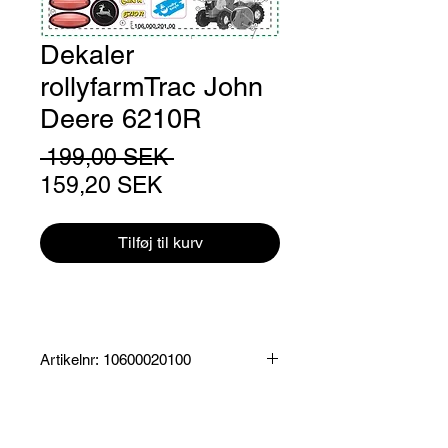
Dekaler
rollyfarmTrac John
Deere 6210R
Regulær
 199,00 SEK 
Salgspris
pris
159,20 SEK
Tilføj til kurv
Artikelnr: 10600020100
Produktinformation:
Klistermärken som passar
RollyfarmTrac John Deere 6210R