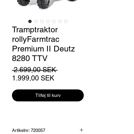
Tramptraktor
rollyFarmtrac
Premium II Deutz
8280 TTV
Regulær
 2.699,00 SEK 
Salgspris
pris
1.999,00 SEK
Tilføj til kurv
Artikelnr: 720057