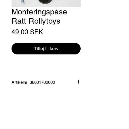
Monteringspåse
Ratt Rollytoys
Pris
49,00 SEK
Tilføj til kurv
Artikelnr: 38601700000
Produktinformation:
Monteringspåse med skruv, mutter
mm för att montera Rollytoys ratt.
Passar Rollytoys samtliga rattar.
Specifikationer:
Leveringstid ca. 5-10 hverdage
Mått påse: 6 x 6 x 0,5 cm