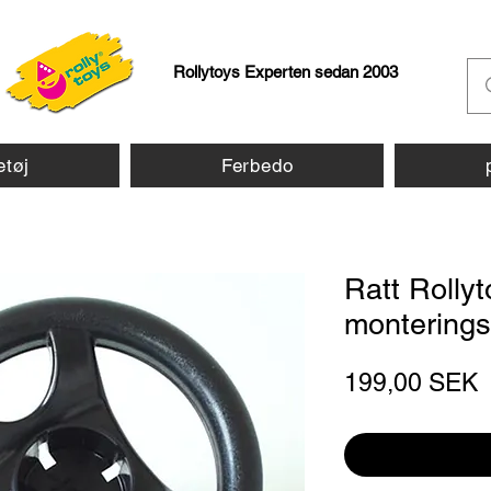
Rollytoys Experten sedan 2003
etøj
Ferbedo
Ratt Rollyt
montering
P
199,00 SEK