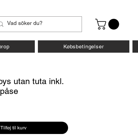
prop
Købsbetingelser
oys utan tuta inkl.
spåse
ris
Tilføj til kurv