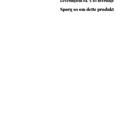
Leveringstid ca. 5-10 hverdage
Spørg os om dette produkt
Spørg om dette produkt