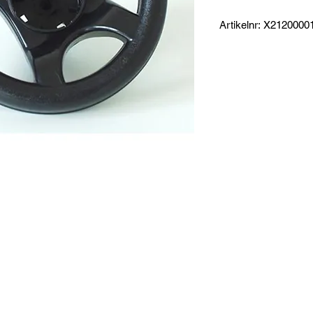
Artikelnr: X2120000
Produktinformation:
Ratt utan tuta som pa
samt MiniTrac model
gul eller svart tuta.
Passar även alla and
passa andra fabrika
Specifikationer:
Mått: 18 x 18 x 10 c
Vikt: 110 g