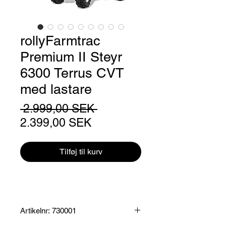
rollyFarmtrac
Premium II Steyr
6300 Terrus CVT
med lastare
Regulær
 2.999,00 SEK 
Salgspris
pris
2.399,00 SEK
Tilføj til kurv
Artikelnr: 730001