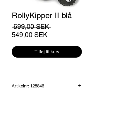
RollyKipper II blå
Regulær
 699,00 SEK 
Salgspris
pris
549,00 SEK
Tilføj til kurv
Artikelnr: 128846
Produktinformation:
Släp som passar Rollytoys samtliga
tramptraktorer.
Specifikationer:
Leveringstid ca. 5-10 hverdage
Mått: 56 x 46,5 x 34 cm