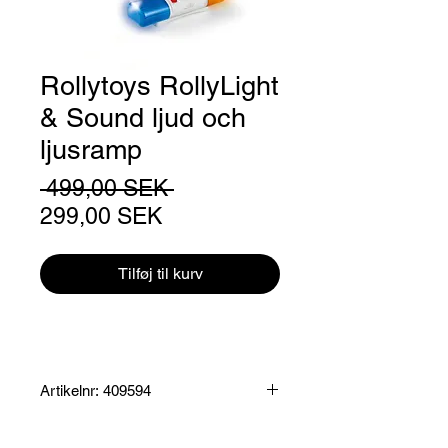
Rollytoys RollyLight
& Sound ljud och
ljusramp
Regulær
 499,00 SEK 
Salgspris
pris
299,00 SEK
Tilføj til kurv
Artikelnr: 409594
Produktinformation: