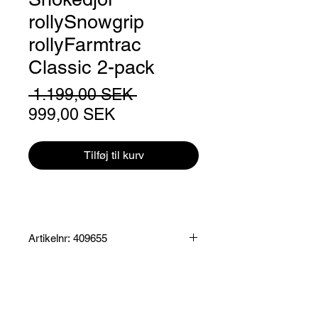
rollySnowgrip
rollyFarmtrac
Classic 2-pack
Regulær
 1.199,00 SEK 
Salgspris
pris
999,00 SEK
Tilføj til kurv
Artikelnr: 409655
Produktinformation:
Snökedjor som passar rollyFarmtrac
Classic och Unimog med hjulen 308 x
98 samt Lufttrycksdäck 310 x 95.