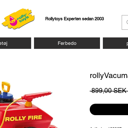
Rollytoys Experten sedan 2003
etøj
Ferbedo
rollyVacum
 899,00 SEK 