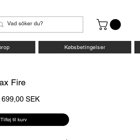
prop
Købsbetingelser
ax Fire
Regulær
Salgspris
699,00 SEK
pris
Tilføj til kurv