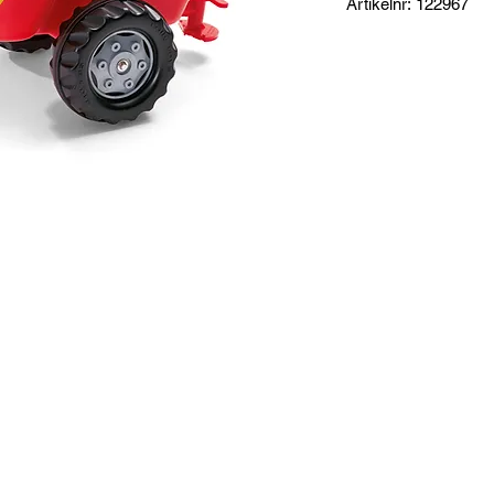
Artikelnr: 122967
Produktinformation:
Släp som passar Roll
Specifikationer:
Mått: 75 x 45 x 43 c
Totalvikt: 2,7 kg
Tankvolym: 15 liter
Innehåller Pump sam
Garanti: 3 år Rolly To
Tillverkare: Rollytoys
Reservdelar:
Kran